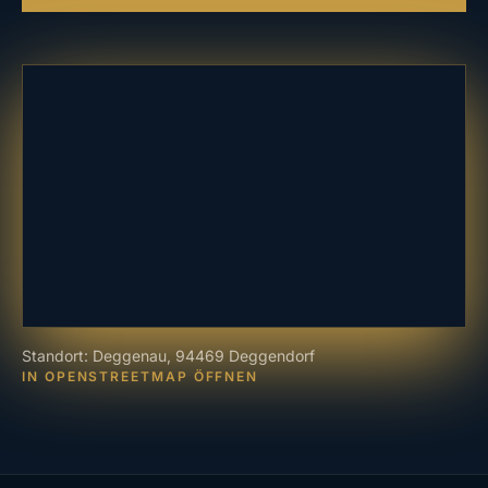
Standort: Deggenau, 94469 Deggendorf
IN OPENSTREETMAP ÖFFNEN