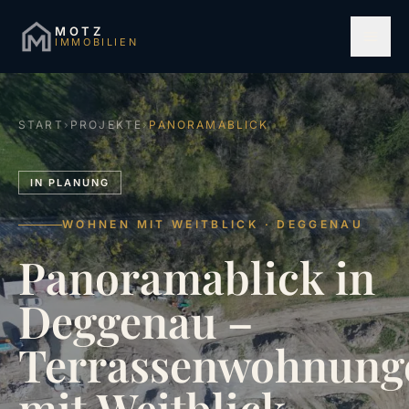
MOTZ
IMMOBILIEN
START
›
PROJEKTE
›
PANORAMABLICK
IN PLANUNG
WOHNEN MIT WEITBLICK · DEGGENAU
Panoramablick
in
Deggenau
–
Terrassenwohnung
mit
Weitblick