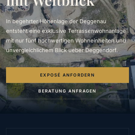
In begehrter Höhenlage der Deggenau
entsteht eine exklusive Terrassenwohnanlage
mit nur fünf hochwertigen Wohneinheiten und
unvergleichlichem Blick ueber Deggendorf.
EXPOSÉ ANFORDERN
BERATUNG ANFRAGEN