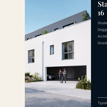
St
16
Stude
Degge
Archi
Grund
Typol