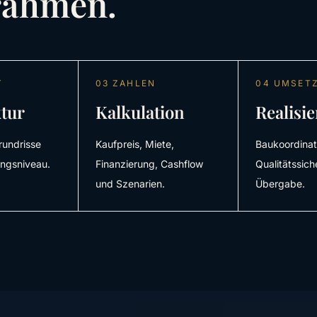
rahmen.
T
03 ZAHLEN
04 UMSET
ktur
Kalkulation
Realisi
rundrisse
Kaufpreis, Miete,
Baukoordinat
ngsniveau.
Finanzierung, Cashflow
Qualitätssic
und Szenarien.
Übergabe.