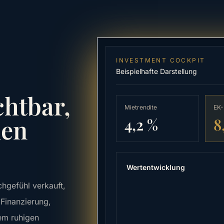
INVESTMENT COCKPIT
Beispielhafte Darstellung
chtbar,
Mietrendite
EK-
den
4,2 %
8
Wertentwicklung
chgefühl verkauft,
 Finanzierung,
nem ruhigen