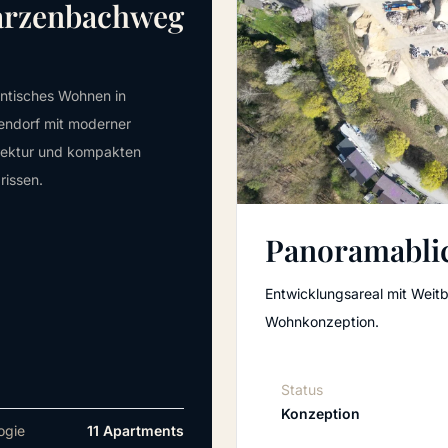
arzenbachweg
ntisches Wohnen in
ndorf mit moderner
tektur und kompakten
rissen.
Panoramabli
Entwicklungsareal mit Weitb
Wohnkonzeption.
Status
Konzeption
ogie
11 Apartments