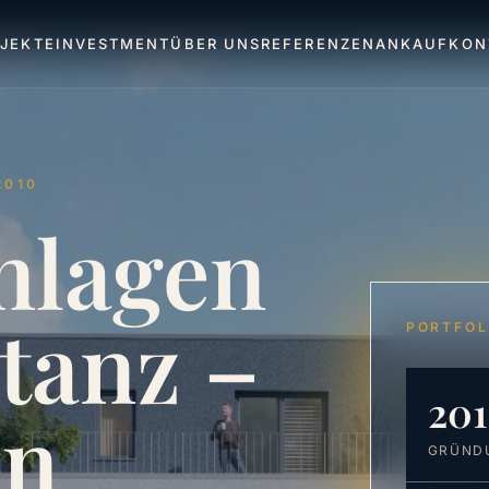
JEKTE
INVESTMENT
ÜBER UNS
REFERENZEN
ANKAUF
KON
2010
nlagen
tanz
–
PORTFOL
20
in
GRÜND