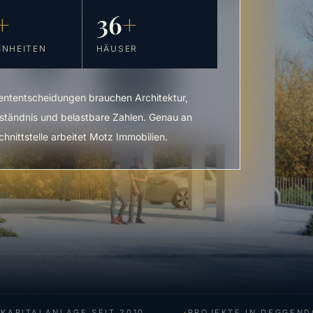
+
36
+
INHEITEN
HÄUSER
ententscheidungen brauchen Architektur,
ständnis und belastbare Zahlen. Genau an
chnittstelle arbeitet Motz Immobilien.
ITALANLAGE SEIT 2010
PROJEKTE IN DEGGENDORF