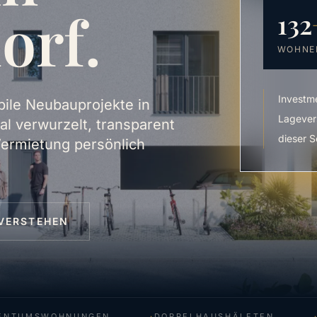
orf.
132
WOHNE
Investm
bile Neubauprojekte in
Lagever
 verwurzelt, transparent
dieser S
 Vermietung persönlich
VERSTEHEN
UMSWOHNUNGEN
DOPPELHAUSHÄLFTEN
KAP