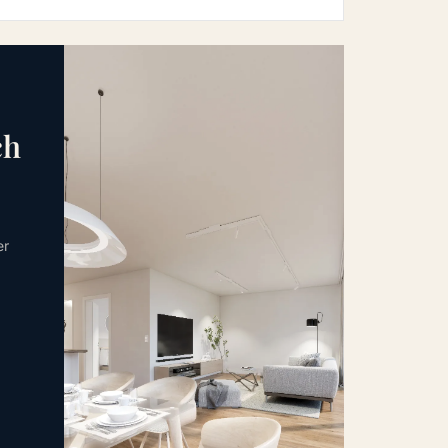
ch
er