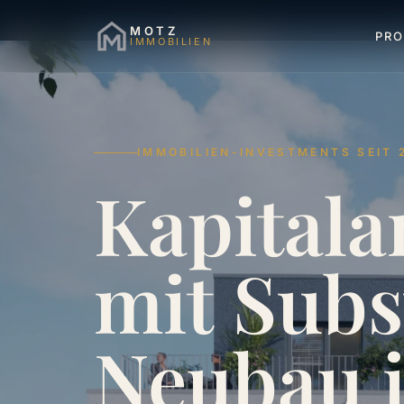
MOTZ
PRO
IMMOBILIEN
IMMOBILIEN-INVESTMENTS SEIT 
Kapitala
mit
Subs
Neubau