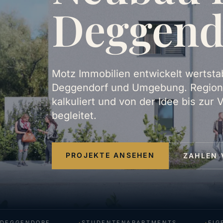
Deggend
Motz Immobilien entwickelt wertsta
Deggendorf und Umgebung. Regional
kalkuliert und von der Idee bis zur
begleitet.
PROJEKTE ANSEHEN
ZAHLEN 
GGENDORF
STUDENTENAPARTMENTS
EIGENT