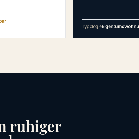
bar
Typologie
Eigentumswohn
n ruhiger