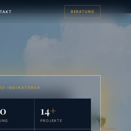
TAKT
BERATUNG
IO-INDIKATOREN
10
14
+
UNG
PROJEKTE